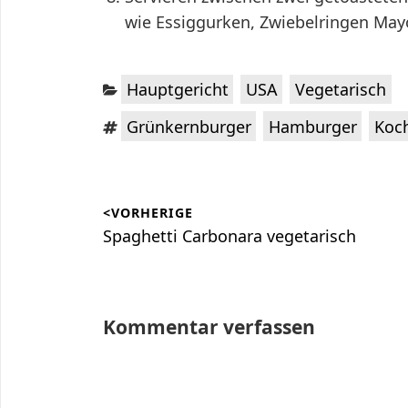
wie Essiggurken, Zwiebelringen May
Kategorien:
,
,
Hauptgericht
USA
Vegetarisch
Schlagwörter:
,
,
Grünkernburger
Hamburger
Koc
Beitragsnavigation
<VORHERIGE
Vorheriger
Spaghetti Carbonara vegetarisch
Beitrag:
Kommentar verfassen