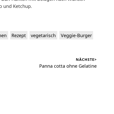
o und Ketchup.
,
,
,
hen
Rezept
vegetarisch
Veggie-Burger
NÄCHSTE>
Nächster
Panna cotta ohne Gelatine
Beitrag: