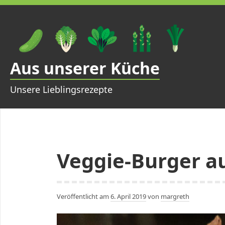
Zum
Inhalt
springen
Aus unserer Küche
Unsere Lieblingsrezepte
Veggie-Burger a
Veröffentlicht am
6. April 2019
von
margreth