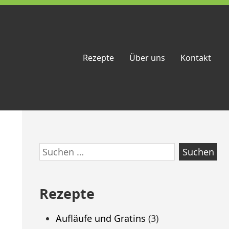
Rezepte
Über uns
Kontakt
Zum
Suchen
Footer
nach:
springen
Rezepte
Aufläufe und Gratins
(3)