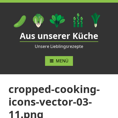
Zum
Inhalt
springen
Aus unserer Küche
Unsere Lieblingsrezepte
MENÜ
cropped-cooking-
icons-vector-03-
11.png