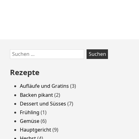
Zum
Suchen
Footer
nach:
springen
Rezepte
Aufläufe und Gratins
(3)
Backen pikant
(2)
Dessert und Süsses
(7)
Frühling
(1)
Gemüse
(6)
Hauptgericht
(9)
Herbst
(4)